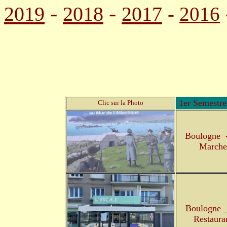
-
-
2019
2018
2017
-
2016
1er Semestre
Clic sur la Photo
Boulogne 
Marche
Boulogne 
Restaura