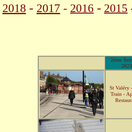
-
-
2018
2017
-
2016
2015
2ème Sem
2023
St Valéry -
Train - Ap
Restaur