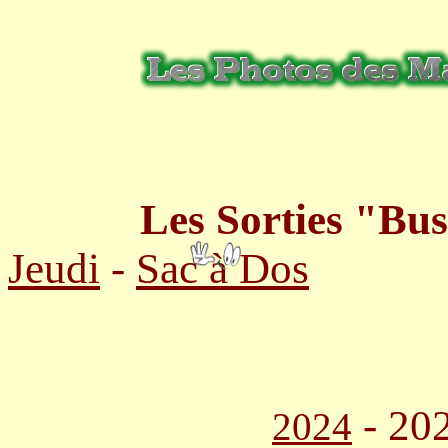
Les Sorties "Bus"
Jeudi
-
Sac à Dos
- 20
2024